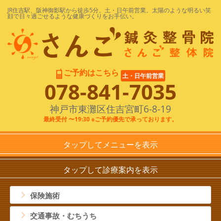
JR住吉駅、阪神御影駅から徒歩5分。土・日午前営業。太陽のような明るい笑
顔で日々過ごせるような健康づくりをお手伝い。
ご予約はこちら
土・日午前営業
078-841-7035
神戸市東灘区住吉宮町6-8-19
最終受付 〜19:30 ※ご予約優先で承っております。
タップしてメニューを表示
HOME
タップして診療案内を表示
さんご鍼灸整骨院
保険施術
診療案内
交通事故・むちうち