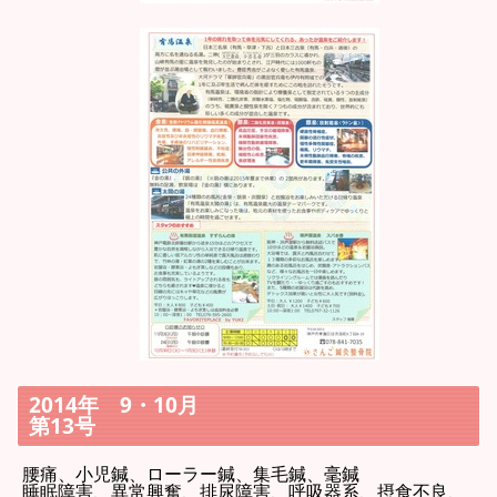
2014年 9・10月
第13号
腰痛、小児鍼、ローラー鍼、集毛鍼、毫鍼
睡眠障害、異常興奮、排尿障害、呼吸器系、摂食不良、