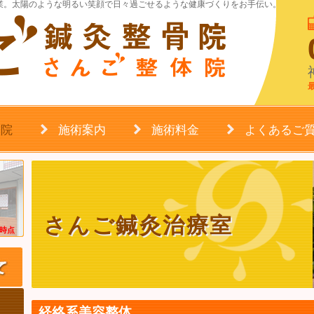
営業。太陽のような明るい笑顔で日々過ごせるような健康づくりをお手伝い。
骨院
施術案内
施術料金
よくあるご
さんご鍼灸治療室
月時点
経絡系美容整体