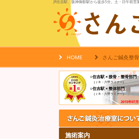
JR住吉駅、阪神御影駅から徒歩5分。土・日午前
HOME
さんご鍼灸整
○住吉駅 × 接骨・整骨部門
(ＪＲ・六甲ライナー)
○住吉駅 × 整体部門
(ＪＲ・六甲ライナー)
2015年07
施術案内