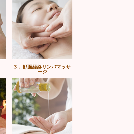
3． 顔面経絡リンパマッサ
ージ