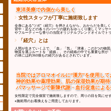
東洋美療で内側から美しく
女性スタッフが丁寧に施術致します
全身にある“ツボ”（経穴）を押さえながら、おからだを美し
背中・足などの各々のパーツの疲れをゆっくり優しくマッサ
やフルーティーな香りの当院オリジナルブレンドオイルでト
「経穴」とは
人間が生きていく上で、「血」「気」「津液」この3つの物質
物質を運ぶルートを「経絡」、その経絡の中でも重要な所が
の体には約360個もの経穴があるとされています。
当院ではアロマオイルに“漢方”を使用し
神的効果や薬理効果、肌の保湿効果が期待
パマッサージで新陳代謝・血行促進による
女性限定で完全個室で施術致しますので、周りの目を気にせ
※施術用のお着換えをご用意しております。
ー