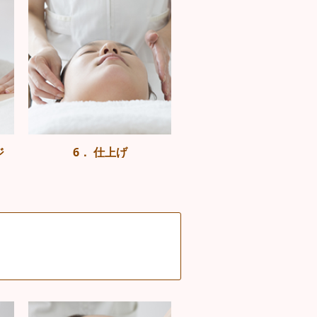
ジ
6． 仕上げ