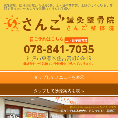
JR住吉駅、阪神御影駅から徒歩5分。土・日午前営業。太陽のような明るい笑
顔で日々過ごせるような健康づくりをお手伝い。
ご予約はこちら
土・日午前営業
078-841-7035
神戸市東灘区住吉宮町6-8-19
最終受付 〜19:30 ※ご予約優先で承っております。
タップしてメニューを表示
HOME
タップして診療案内を表示
さんご鍼灸整骨院
保険診療
診療案内
交通事故・むちうち