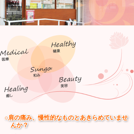
施術料金
マタニティ整体
よくあるご質問
地図・アクセス
産後の骨盤矯正
肩こり整体
鍼灸
美容鍼灸・耳ツボ療法
アロマオイルトリートメント
クレニオセクラルセラピー
（頭蓋仙骨療法）
訪問鍼灸マッサージ
キャンペーン
○肩の痛み、慢性的なものとあきらめていませ
んか？