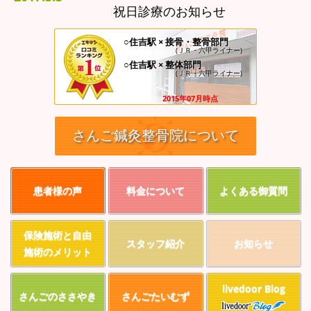
祝日診療のお知らせ
○住吉駅 × 接骨・整骨部門
(ＪＲ・六甲ライナー)
○住吉駅 × 整体部門
(ＪＲ・六甲ライナー)
2015年07月時点
さんご鍼灸整骨院について
患者様の声
料金について
よくある御質問
保険施術と自由
スタッフ紹介
お知らせ
施術のメリット
livedoor Blog
さんごのささやき
さんごたいむず